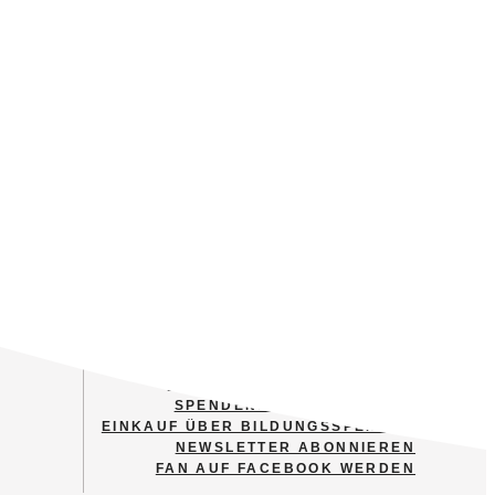
MITGLIED WERDEN
FINANZIELL UNTERSTÜTZEN
SPENDENSTEIN ERWERBEN
EINKAUF ÜBER BILDUNGSSPENDER
NEWSLETTER ABONNIEREN
FAN AUF FACEBOOK WERDEN