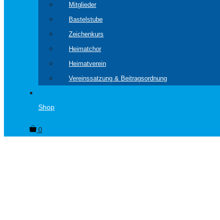
Mitglieder
Bastelstube
Zeichenkurs
Heimatchor
Heimatverein
Vereinssatzung & Beitragsordnung
Shop
0