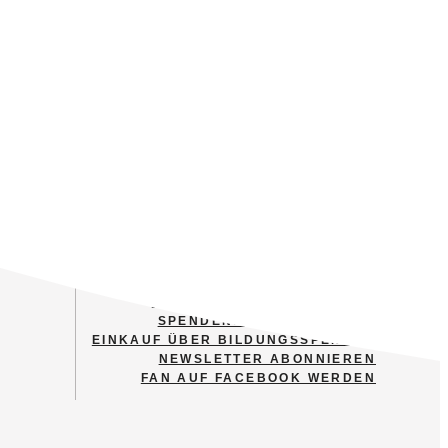
MITGLIED WERDEN
FINANZIELL UNTERSTÜTZEN
SPENDENSTEIN ERWERBEN
EINKAUF ÜBER BILDUNGSSPENDER
NEWSLETTER ABONNIEREN
FAN AUF FACEBOOK WERDEN