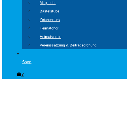
Mitglieder
Bastelstube
Zeichenkurs
Heimatchor
Heimatverein
Vereinssatzung & Beitragsordnung
Shop
0