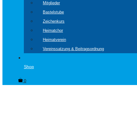
Mitglieder
Bastelstube
Zeichenkurs
Heimatchor
Heimatverein
Vereinssatzung & Beitragsordnung
Shop
0