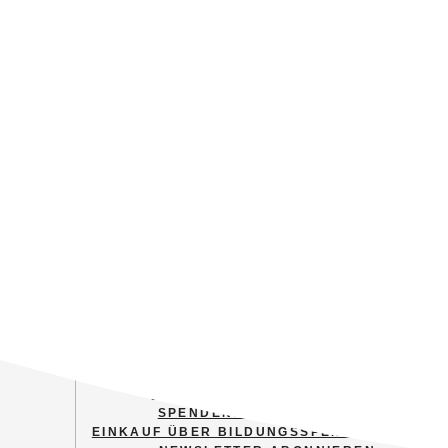
MITGLIED WERDEN
FINANZIELL UNTERSTÜTZEN
SPENDENSTEIN ERWERBEN
EINKAUF ÜBER BILDUNGSSPENDER