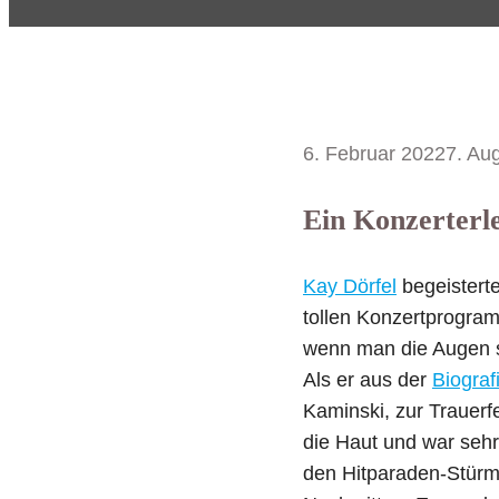
6. Februar 2022
7. Au
Ein Konzerterl
Kay Dörfel
begeistert
tollen Konzertprogram
wenn man die Augen s
Als er aus der
Biograf
Kaminski, zur Trauerfe
die Haut und war seh
den Hitparaden-Stürm