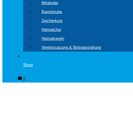
Mitglieder
Bastelstube
Zeichenkurs
Heimatchor
Heimatverein
Vereinssatzung & Beitragsordnung
Shop
0