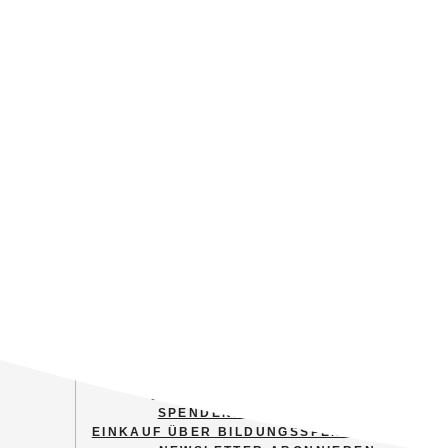
MITGLIED WERDEN
FINANZIELL UNTERSTÜTZEN
SPENDENSTEIN ERWERBEN
EINKAUF ÜBER BILDUNGSSPENDER