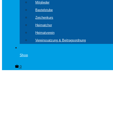
Mitglieder
Bastelstube
Zeichenkurs
Heimatchor
Heimatverein
Vereinssatzung & Beitragsordnung
Shop
0