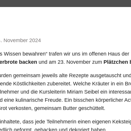
4. November 2024
tes Wissen bewahren“ trafen wir uns im offenen Haus de
erbrote backen
und am 23. November zum
Plätzchen
urden gemeinsam jeweils alte Rezepte ausgetauscht und 
ende Köstlichkeiten zubereitet. Welche Kräuter in ein B
lnehmer und die Kursleiterin Miriam Seibel ein interessa
eine kulinarische Freude. Ein bisschen körperlicher Ac
ot verkosten, gemeinsam Butter geschüttelt.
haltete, dass jede Teilnehmerin einen eigenen Keksteig
dlich geformt, gebacken und dekoriert haben.