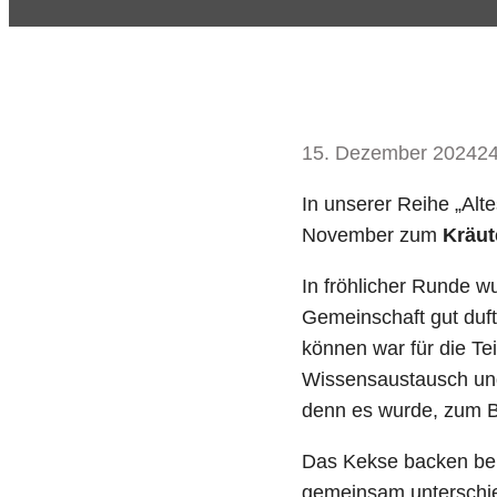
15. Dezember 2024
2
In unserer Reihe „Al
November zum
Kräut
In fröhlicher Runde w
Gemeinschaft gut duft
können war für die Tei
Wissensaustausch und 
denn es wurde, zum Br
Das Kekse backen bein
gemeinsam unterschie