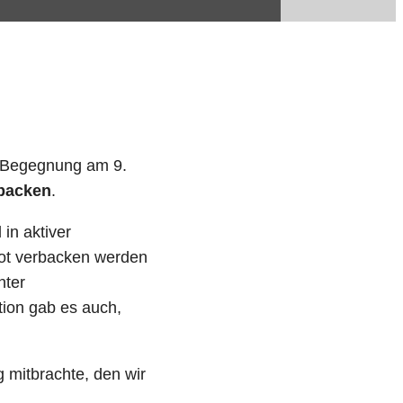
r Begegnung am 9.
 backen
.
in aktiver
rot verbacken werden
nter
tion gab es auch,
 mitbrachte, den wir