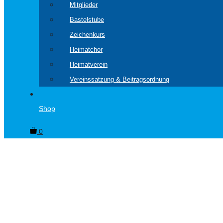
Mitglieder
Bastelstube
Zeichenkurs
Heimatchor
Heimatverein
Vereinssatzung & Beitragsordnung
Shop
0