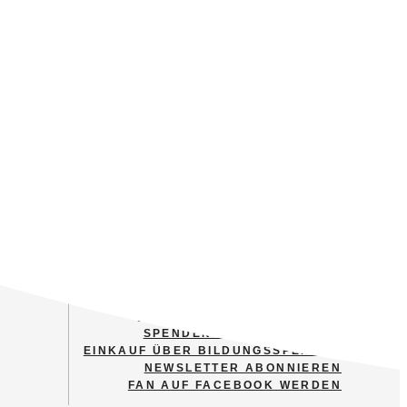
MITGLIED WERDEN
FINANZIELL UNTERSTÜTZEN
SPENDENSTEIN ERWERBEN
EINKAUF ÜBER BILDUNGSSPENDER
NEWSLETTER ABONNIEREN
FAN AUF FACEBOOK WERDEN