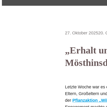
27. Oktober 2025
20. 
„Erhalt u
Mösthinsd
Letzte Woche war es 
Eltern, Großeltern u
der
Pflanzaktion „Wi
Engagement machte de