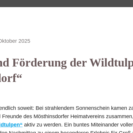
Oktober 2025
nd Förderung der Wildtul
orf“
endlich soweit: Bei strahlendem Sonnenschein kamen za
nd Freunde des Mösthinsdorfer Heimatvereins zusammen
ldtulpen“
aktiv zu werden. Ein buntes Miteinander voll
n Nachmittag zu einem besonderen Erlebnis für Groß u