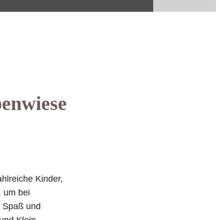
penwiese
hlreiche Kinder,
, um bei
er Spaß und
nd Klein.