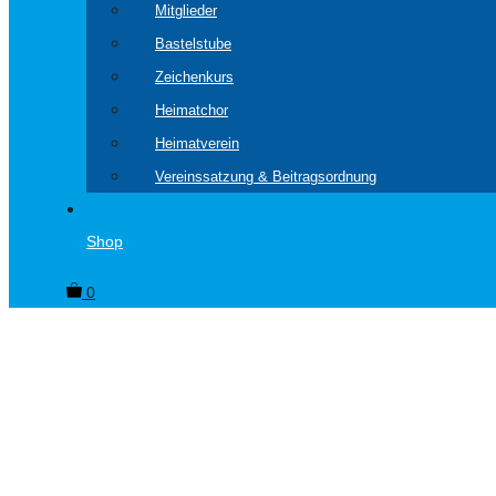
Mitglieder
Bastelstube
Zeichenkurs
Heimatchor
Heimatverein
Vereinssatzung & Beitragsordnung
Shop
0