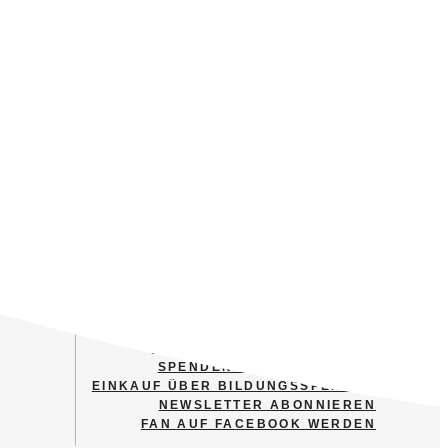
MITGLIED WERDEN
FINANZIELL UNTERSTÜTZEN
SPENDENSTEIN ERWERBEN
EINKAUF ÜBER BILDUNGSSPENDER
NEWSLETTER ABONNIEREN
FAN AUF FACEBOOK WERDEN