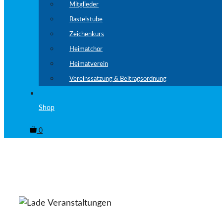
Mitglieder
Bastelstube
Zeichenkurs
Heimatchor
Heimatverein
Vereinssatzung & Beitragsordnung
Shop
0