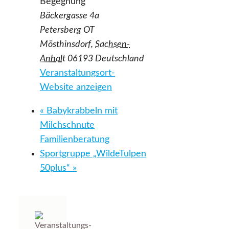
Begegnung
Bäckergasse 4a
Petersberg OT
Mösthinsdorf
,
Sachsen-
Anhalt
06193
Deutschland
Veranstaltungsort-
Website anzeigen
«
Babykrabbeln mit
Milchschnute
Familienberatung
Sportgruppe „WildeTulpen
50plus“
»