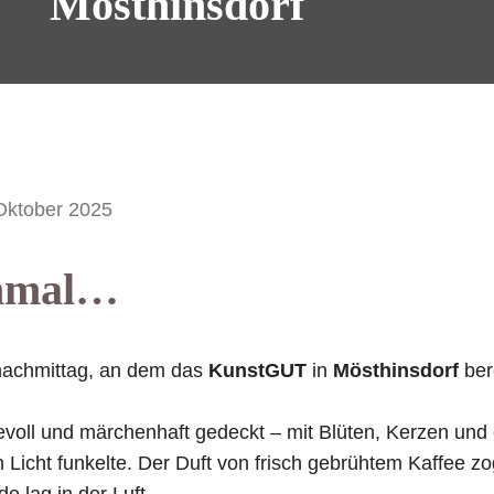
Mösthinsdorf
Oktober 2025
inmal…
nachmittag, an dem das
KunstGUT
in
Mösthinsdorf
bere
bevoll und märchenhaft gedeckt – mit Blüten, Kerzen un
n Licht funkelte. Der Duft von frisch gebrühtem Kaffee 
e lag in der Luft.