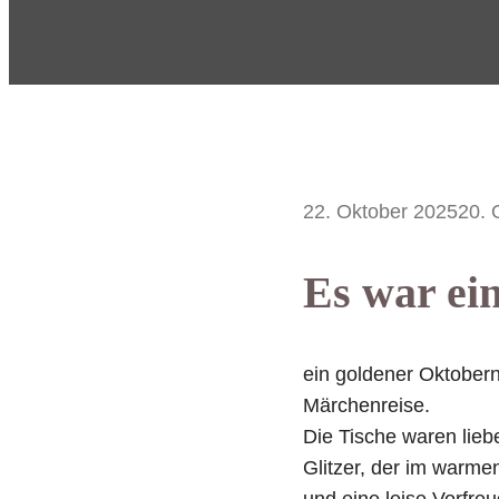
22. Oktober 2025
20. 
Es war e
ein goldener Oktober
Märchenreise.
Die Tische waren lie
Glitzer, der im warme
und eine leise Vorfreud